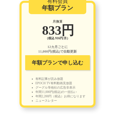
有料会員
年額プラン
月換算
833円
（税込 916円/月）
12カ月ごとに
11,000円(税込)で自動更新
年額プランで申し込む
有料記事が読み放題
EPOCH TV有料動画見放題
グーグル等他社の広告非表示
年間11,000円(税込)の一括払い
年間2,200円（税込）お得になります
ニュースレター