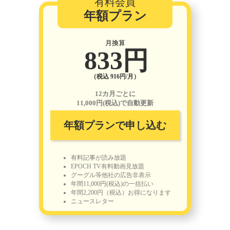
有料会員
年額プラン
月換算
833円
（税込 916円/月）
12カ月ごとに
11,000円(税込)で自動更新
年額プランで申し込む
有料記事が読み放題
EPOCH TV有料動画見放題
グーグル等他社の広告非表示
年間11,000円(税込)の一括払い
年間2,200円（税込）お得になります
ニュースレター