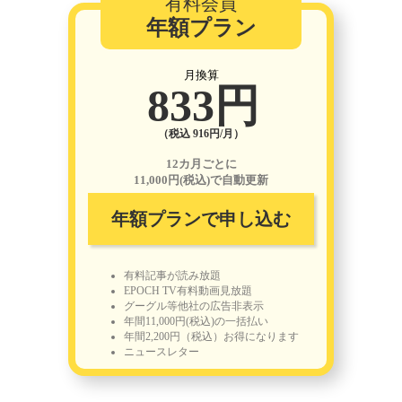
有料会員
年額プラン
月換算
833円
（税込 916円/月）
12カ月ごとに
11,000円(税込)で自動更新
年額プランで申し込む
有料記事が読み放題
EPOCH TV有料動画見放題
グーグル等他社の広告非表示
年間11,000円(税込)の一括払い
年間2,200円（税込）お得になります
ニュースレター