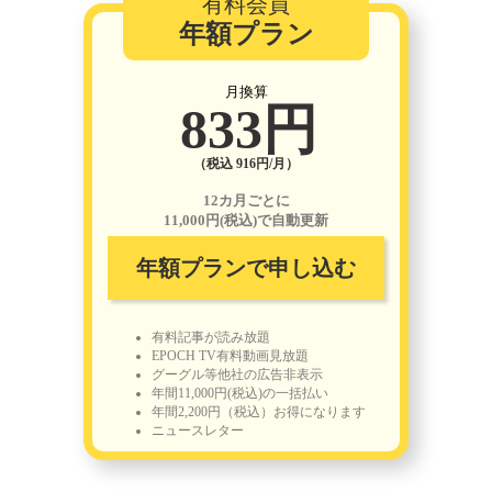
有料会員
年額プラン
月換算
833円
（税込 916円/月）
12カ月ごとに
11,000円(税込)で自動更新
年額プランで申し込む
有料記事が読み放題
EPOCH TV有料動画見放題
グーグル等他社の広告非表示
年間11,000円(税込)の一括払い
年間2,200円（税込）お得になります
ニュースレター