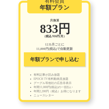
有料会員
年額プラン
月換算
833円
（税込 916円/月）
12カ月ごとに
11,000円(税込)で自動更新
年額プランで申し込む
有料記事が読み放題
EPOCH TV有料動画見放題
グーグル等他社の広告非表示
年間11,000円(税込)の一括払い
年間2,200円（税込）お得になります
ニュースレター