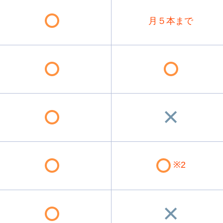
月５本まで
※2