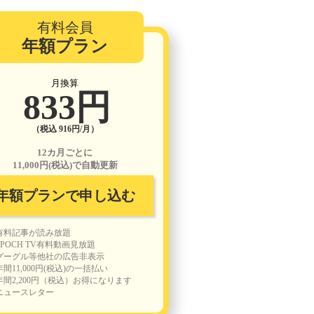
有料会員
年額プラン
月換算
833円
（税込 916円/月）
12カ月ごとに
11,000円(税込)で自動更新
年額プランで申し込む
有料記事が読み放題
EPOCH TV有料動画見放題
グーグル等他社の広告非表示
年間11,000円(税込)の一括払い
年間2,200円（税込）お得になります
ニュースレター