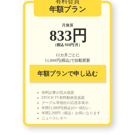
有料会員
年額プラン
月換算
833円
（税込 916円/月）
12カ月ごとに
11,000円(税込)で自動更新
年額プランで申し込む
有料記事が読み放題
EPOCH TV有料動画見放題
グーグル等他社の広告非表示
年間11,000円(税込)の一括払い
年間2,200円（税込）お得になります
ニュースレター