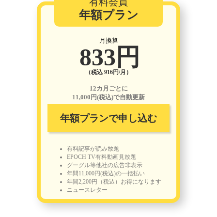
有料会員
年額プラン
月換算
833円
（税込 916円/月）
12カ月ごとに
11,000円(税込)で自動更新
年額プランで申し込む
有料記事が読み放題
EPOCH TV有料動画見放題
グーグル等他社の広告非表示
年間11,000円(税込)の一括払い
年間2,200円（税込）お得になります
ニュースレター