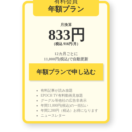
有料会員
年額プラン
月換算
833円
（税込 916円/月）
12カ月ごとに
11,000円(税込)で自動更新
年額プランで申し込む
有料記事が読み放題
EPOCH TV有料動画見放題
グーグル等他社の広告非表示
年間11,000円(税込)の一括払い
年間2,200円（税込）お得になります
ニュースレター