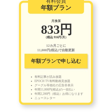
有料会員
年額プラン
月換算
833円
（税込 916円/月）
12カ月ごとに
11,000円(税込)で自動更新
年額プランで申し込む
有料記事が読み放題
EPOCH TV有料動画見放題
グーグル等他社の広告非表示
年間11,000円(税込)の一括払い
年間2,200円（税込）お得になります
ニュースレター