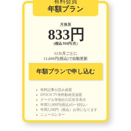
有料会員
年額プラン
月換算
833円
（税込 916円/月）
12カ月ごとに
11,000円(税込)で自動更新
年額プランで申し込む
有料記事が読み放題
EPOCH TV有料動画見放題
グーグル等他社の広告非表示
年間11,000円(税込)の一括払い
年間2,200円（税込）お得になります
ニュースレター