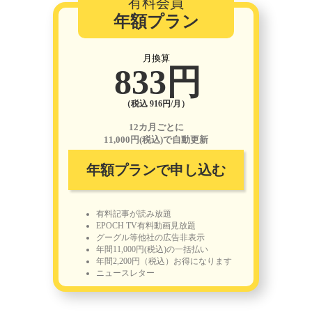
有料会員
年額プラン
月換算
833円
（税込 916円/月）
12カ月ごとに
11,000円(税込)で自動更新
年額プランで申し込む
有料記事が読み放題
EPOCH TV有料動画見放題
グーグル等他社の広告非表示
年間11,000円(税込)の一括払い
年間2,200円（税込）お得になります
ニュースレター