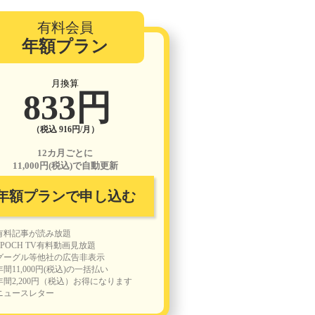
有料会員
年額プラン
月換算
833円
（税込 916円/月）
12カ月ごとに
11,000円(税込)で自動更新
年額プランで申し込む
有料記事が読み放題
EPOCH TV有料動画見放題
グーグル等他社の広告非表示
年間11,000円(税込)の一括払い
年間2,200円（税込）お得になります
ニュースレター