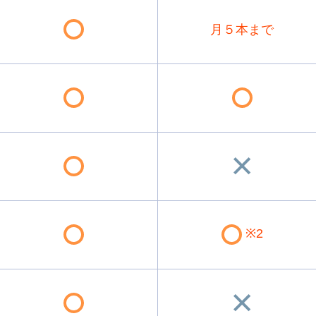
月５本まで
※2