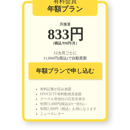
有料会員
年額プラン
月換算
833円
（税込 916円/月）
12カ月ごとに
11,000円(税込)で自動更新
年額プランで申し込む
有料記事が読み放題
EPOCH TV有料動画見放題
グーグル等他社の広告非表示
年間11,000円(税込)の一括払い
年間2,200円（税込）お得になります
ニュースレター