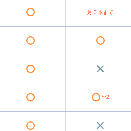
月５本まで
※2