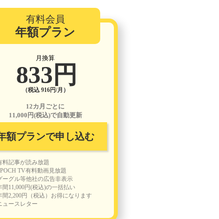
有料会員
年額プラン
月換算
833円
（税込 916円/月）
12カ月ごとに
11,000円(税込)で自動更新
年額プランで申し込む
有料記事が読み放題
EPOCH TV有料動画見放題
グーグル等他社の広告非表示
年間11,000円(税込)の一括払い
年間2,200円（税込）お得になります
ニュースレター