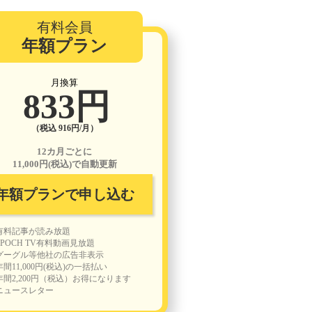
有料会員
年額プラン
月換算
833円
（税込 916円/月）
12カ月ごとに
11,000円(税込)で自動更新
年額プランで申し込む
有料記事が読み放題
EPOCH TV有料動画見放題
グーグル等他社の広告非表示
年間11,000円(税込)の一括払い
年間2,200円（税込）お得になります
ニュースレター