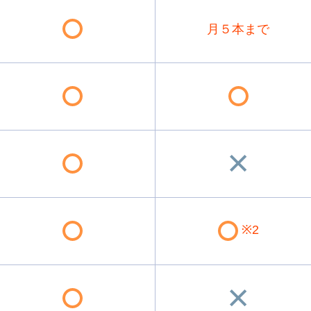
月５本まで
※2