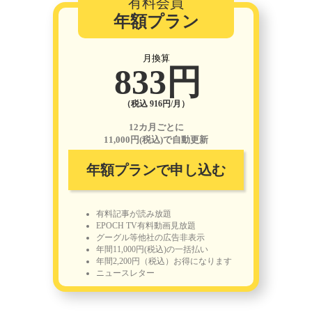
有料会員
年額プラン
月換算
833円
（税込 916円/月）
12カ月ごとに
11,000円(税込)で自動更新
年額プランで申し込む
有料記事が読み放題
EPOCH TV有料動画見放題
グーグル等他社の広告非表示
年間11,000円(税込)の一括払い
年間2,200円（税込）お得になります
ニュースレター