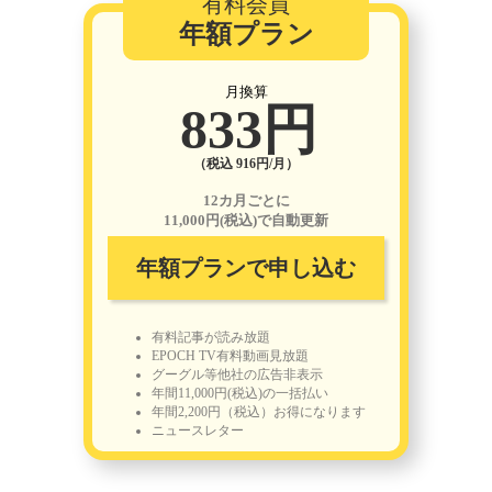
有料会員
年額プラン
月換算
833円
（税込 916円/月）
12カ月ごとに
11,000円(税込)で自動更新
年額プランで申し込む
有料記事が読み放題
EPOCH TV有料動画見放題
グーグル等他社の広告非表示
年間11,000円(税込)の一括払い
年間2,200円（税込）お得になります
ニュースレター