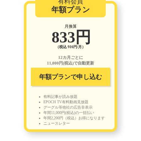
有料会員
年額プラン
月換算
833円
（税込 916円/月）
12カ月ごとに
11,000円(税込)で自動更新
年額プランで申し込む
有料記事が読み放題
EPOCH TV有料動画見放題
グーグル等他社の広告非表示
年間11,000円(税込)の一括払い
年間2,200円（税込）お得になります
ニュースレター