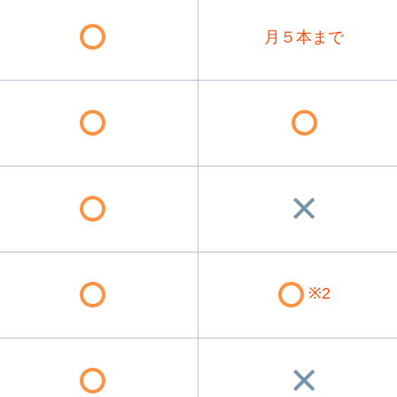
月５本まで
※2