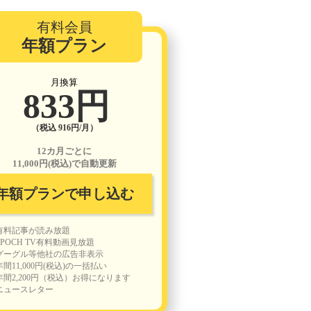
有料会員
年額プラン
月換算
833円
（税込 916円/月）
12カ月ごとに
11,000円(税込)で自動更新
年額プランで申し込む
有料記事が読み放題
EPOCH TV有料動画見放題
グーグル等他社の広告非表示
年間11,000円(税込)の一括払い
年間2,200円（税込）お得になります
ニュースレター