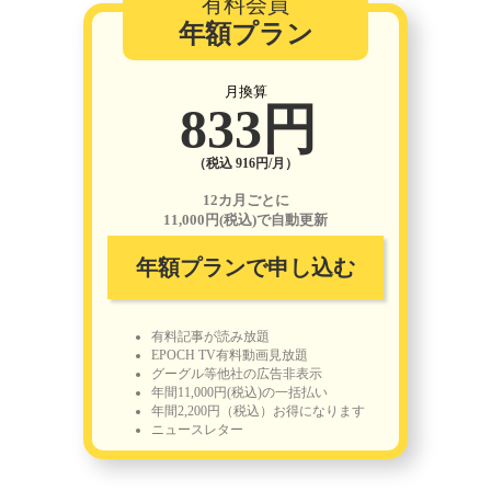
有料会員
年額プラン
月換算
833円
（税込 916円/月）
12カ月ごとに
11,000円(税込)で自動更新
年額プランで申し込む
有料記事が読み放題
EPOCH TV有料動画見放題
グーグル等他社の広告非表示
年間11,000円(税込)の一括払い
年間2,200円（税込）お得になります
ニュースレター