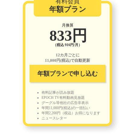
有料会員
年額プラン
月換算
833円
（税込 916円/月）
12カ月ごとに
11,000円(税込)で自動更新
年額プランで申し込む
有料記事が読み放題
EPOCH TV有料動画見放題
グーグル等他社の広告非表示
年間11,000円(税込)の一括払い
年間2,200円（税込）お得になります
ニュースレター