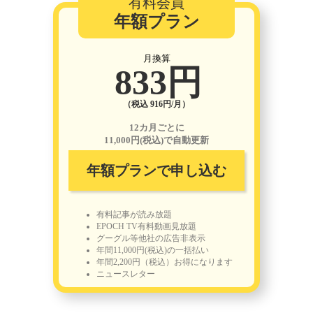
有料会員
年額プラン
月換算
833円
（税込 916円/月）
12カ月ごとに
11,000円(税込)で自動更新
年額プランで申し込む
有料記事が読み放題
EPOCH TV有料動画見放題
グーグル等他社の広告非表示
年間11,000円(税込)の一括払い
年間2,200円（税込）お得になります
ニュースレター