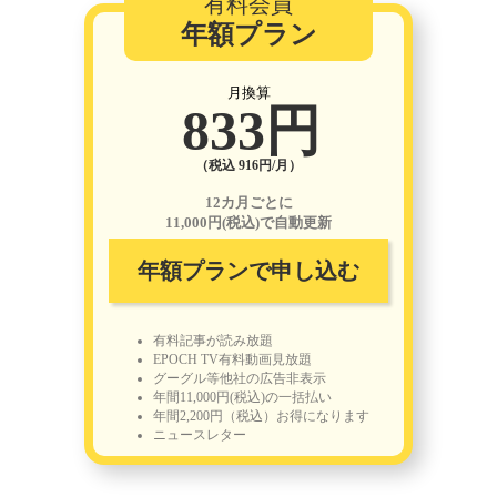
有料会員
年額プラン
月換算
833円
（税込 916円/月）
12カ月ごとに
11,000円(税込)で自動更新
年額プランで申し込む
有料記事が読み放題
EPOCH TV有料動画見放題
グーグル等他社の広告非表示
年間11,000円(税込)の一括払い
年間2,200円（税込）お得になります
ニュースレター