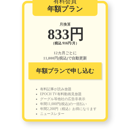
有料会員
年額プラン
月換算
833円
（税込 916円/月）
12カ月ごとに
11,000円(税込)で自動更新
年額プランで申し込む
有料記事が読み放題
EPOCH TV有料動画見放題
グーグル等他社の広告非表示
年間11,000円(税込)の一括払い
年間2,200円（税込）お得になります
ニュースレター