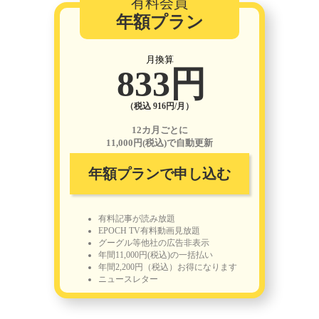
有料会員
年額プラン
月換算
833円
（税込 916円/月）
12カ月ごとに
11,000円(税込)で自動更新
年額プランで申し込む
有料記事が読み放題
EPOCH TV有料動画見放題
グーグル等他社の広告非表示
年間11,000円(税込)の一括払い
年間2,200円（税込）お得になります
ニュースレター