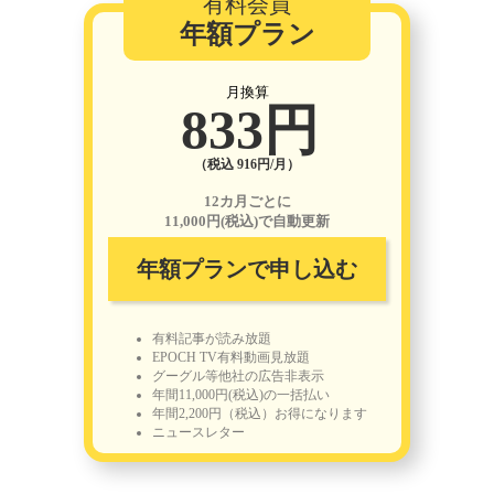
有料会員
年額プラン
月換算
833円
（税込 916円/月）
12カ月ごとに
11,000円(税込)で自動更新
年額プランで申し込む
有料記事が読み放題
EPOCH TV有料動画見放題
グーグル等他社の広告非表示
年間11,000円(税込)の一括払い
年間2,200円（税込）お得になります
ニュースレター