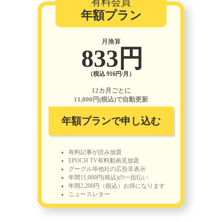
有料会員
年額プラン
月換算
833円
（税込 916円/月）
12カ月ごとに
11,000円(税込)で自動更新
年額プランで申し込む
有料記事が読み放題
EPOCH TV有料動画見放題
グーグル等他社の広告非表示
年間11,000円(税込)の一括払い
年間2,200円（税込）お得になります
ニュースレター