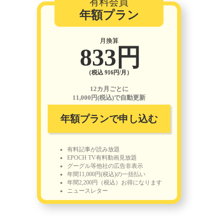
有料会員
年額プラン
月換算
833円
（税込 916円/月）
12カ月ごとに
11,000円(税込)で自動更新
年額プランで申し込む
有料記事が読み放題
EPOCH TV有料動画見放題
グーグル等他社の広告非表示
年間11,000円(税込)の一括払い
年間2,200円（税込）お得になります
ニュースレター