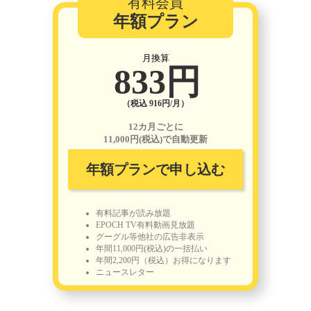
有料会員
年額プラン
月換算
833円
（税込 916円/月）
12カ月ごとに
11,000円(税込)で自動更新
年額プランで申し込む
有料記事が読み放題
EPOCH TV有料動画見放題
グーグル等他社の広告非表示
年間11,000円(税込)の一括払い
年間2,200円（税込）お得になります
ニュースレター