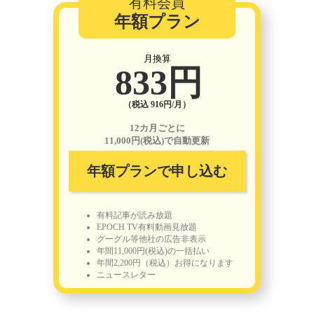
有料会員
年額プラン
月換算
833円
（税込 916円/月）
12カ月ごとに
11,000円(税込)で自動更新
年額プランで申し込む
有料記事が読み放題
EPOCH TV有料動画見放題
グーグル等他社の広告非表示
年間11,000円(税込)の一括払い
年間2,200円（税込）お得になります
ニュースレター