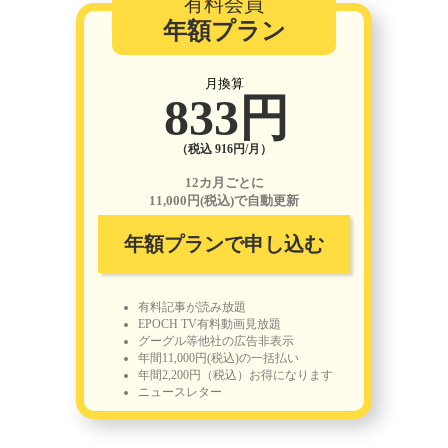
有料会員
年額プラン
月換算
833円
（税込 916円/月）
12カ月ごとに
11,000円(税込)で自動更新
年額プランで申し込む
有料記事が読み放題
EPOCH TV有料動画見放題
グーグル等他社の広告非表示
年間11,000円(税込)の一括払い
年間2,200円（税込）お得になります
ニュースレター