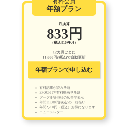
有料会員
年額プラン
月換算
833円
（税込 916円/月）
12カ月ごとに
11,000円(税込)で自動更新
年額プランで申し込む
有料記事が読み放題
EPOCH TV有料動画見放題
グーグル等他社の広告非表示
年間11,000円(税込)の一括払い
年間2,200円（税込）お得になります
ニュースレター