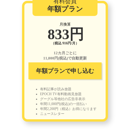
有料会員
年額プラン
月換算
833円
（税込 916円/月）
12カ月ごとに
11,000円(税込)で自動更新
年額プランで申し込む
有料記事が読み放題
EPOCH TV有料動画見放題
グーグル等他社の広告非表示
年間11,000円(税込)の一括払い
年間2,200円（税込）お得になります
ニュースレター