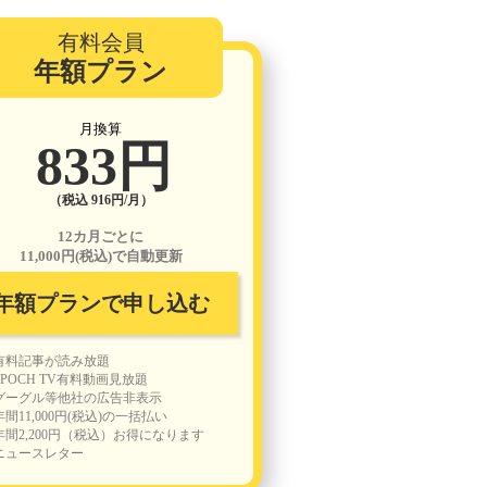
有料会員
年額プラン
月換算
833円
（税込 916円/月）
12カ月ごとに
11,000円(税込)で自動更新
年額プランで申し込む
有料記事が読み放題
EPOCH TV有料動画見放題
グーグル等他社の広告非表示
年間11,000円(税込)の一括払い
年間2,200円（税込）お得になります
ニュースレター