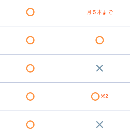
月５本まで
※2