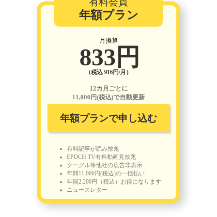
有料会員
年額プラン
月換算
833円
（税込 916円/月）
12カ月ごとに
11,000円(税込)で自動更新
年額プランで申し込む
有料記事が読み放題
EPOCH TV有料動画見放題
グーグル等他社の広告非表示
年間11,000円(税込)の一括払い
年間2,200円（税込）お得になります
ニュースレター