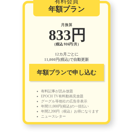
有料会員
年額プラン
月換算
833円
（税込 916円/月）
12カ月ごとに
11,000円(税込)で自動更新
年額プランで申し込む
有料記事が読み放題
EPOCH TV有料動画見放題
グーグル等他社の広告非表示
年間11,000円(税込)の一括払い
年間2,200円（税込）お得になります
ニュースレター