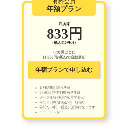
有料会員
年額プラン
月換算
833円
（税込 916円/月）
12カ月ごとに
11,000円(税込)で自動更新
年額プランで申し込む
有料記事が読み放題
EPOCH TV有料動画見放題
グーグル等他社の広告非表示
年間11,000円(税込)の一括払い
年間2,200円（税込）お得になります
ニュースレター