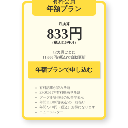
有料会員
年額プラン
月換算
833円
（税込 916円/月）
12カ月ごとに
11,000円(税込)で自動更新
年額プランで申し込む
有料記事が読み放題
EPOCH TV有料動画見放題
グーグル等他社の広告非表示
年間11,000円(税込)の一括払い
年間2,200円（税込）お得になります
ニュースレター