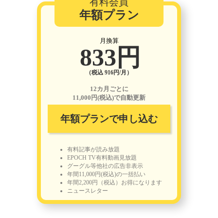
有料会員
年額プラン
月換算
833円
（税込 916円/月）
12カ月ごとに
11,000円(税込)で自動更新
年額プランで申し込む
有料記事が読み放題
EPOCH TV有料動画見放題
グーグル等他社の広告非表示
年間11,000円(税込)の一括払い
年間2,200円（税込）お得になります
ニュースレター