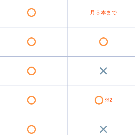
月５本まで
※2