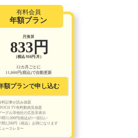
有料会員
年額プラン
月換算
833円
（税込 916円/月）
12カ月ごとに
11,000円(税込)で自動更新
年額プランで申し込む
有料記事が読み放題
EPOCH TV有料動画見放題
グーグル等他社の広告非表示
年間11,000円(税込)の一括払い
年間2,200円（税込）お得になります
ニュースレター