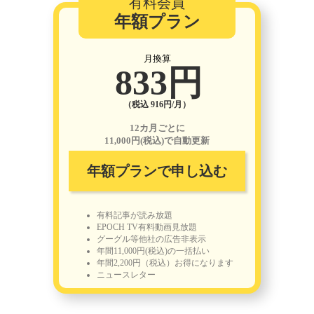
有料会員
年額プラン
月換算
833円
（税込 916円/月）
12カ月ごとに
11,000円(税込)で自動更新
年額プランで申し込む
有料記事が読み放題
EPOCH TV有料動画見放題
グーグル等他社の広告非表示
年間11,000円(税込)の一括払い
年間2,200円（税込）お得になります
ニュースレター