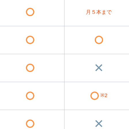
月５本まで
※2