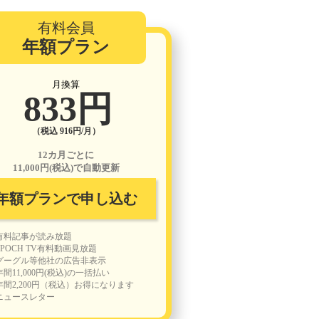
有料会員
年額プラン
月換算
833円
（税込 916円/月）
12カ月ごとに
11,000円(税込)で自動更新
年額プランで申し込む
有料記事が読み放題
EPOCH TV有料動画見放題
グーグル等他社の広告非表示
年間11,000円(税込)の一括払い
年間2,200円（税込）お得になります
ニュースレター