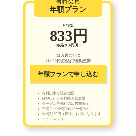
有料会員
年額プラン
月換算
833円
（税込 916円/月）
12カ月ごとに
11,000円(税込)で自動更新
年額プランで申し込む
有料記事が読み放題
EPOCH TV有料動画見放題
グーグル等他社の広告非表示
年間11,000円(税込)の一括払い
年間2,200円（税込）お得になります
ニュースレター