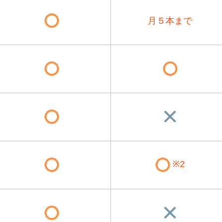
月５本まで
※2