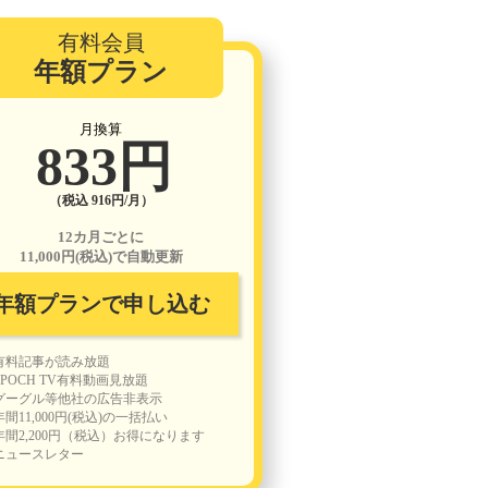
有料会員
年額プラン
月換算
833円
（税込 916円/月）
12カ月ごとに
11,000円(税込)で自動更新
年額プランで申し込む
有料記事が読み放題
EPOCH TV有料動画見放題
グーグル等他社の広告非表示
年間11,000円(税込)の一括払い
年間2,200円（税込）お得になります
ニュースレター