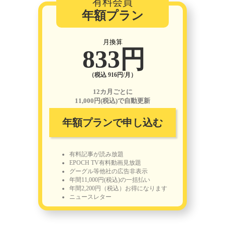
有料会員
年額プラン
月換算
833円
（税込 916円/月）
12カ月ごとに
11,000円(税込)で自動更新
年額プランで申し込む
有料記事が読み放題
EPOCH TV有料動画見放題
グーグル等他社の広告非表示
年間11,000円(税込)の一括払い
年間2,200円（税込）お得になります
ニュースレター