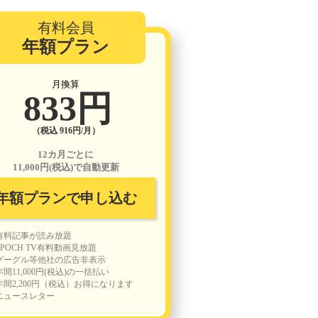
有料会員
年額プラン
月換算
833円
（税込 916円/月）
12カ月ごとに
11,000円(税込)で自動更新
年額プランで申し込む
有料記事が読み放題
EPOCH TV有料動画見放題
グーグル等他社の広告非表示
年間11,000円(税込)の一括払い
年間2,200円（税込）お得になります
ニュースレター