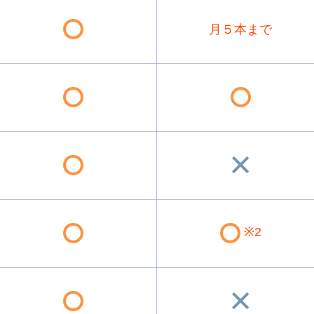
月５本まで
※2