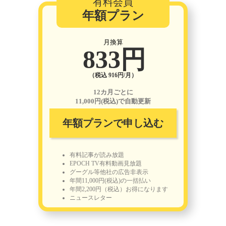
有料会員
年額プラン
月換算
833円
（税込 916円/月）
12カ月ごとに
11,000円(税込)で自動更新
年額プランで申し込む
有料記事が読み放題
EPOCH TV有料動画見放題
グーグル等他社の広告非表示
年間11,000円(税込)の一括払い
年間2,200円（税込）お得になります
ニュースレター