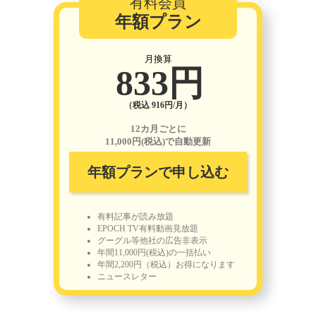
有料会員
年額プラン
月換算
833円
（税込 916円/月）
12カ月ごとに
11,000円(税込)で自動更新
年額プランで申し込む
有料記事が読み放題
EPOCH TV有料動画見放題
グーグル等他社の広告非表示
年間11,000円(税込)の一括払い
年間2,200円（税込）お得になります
ニュースレター