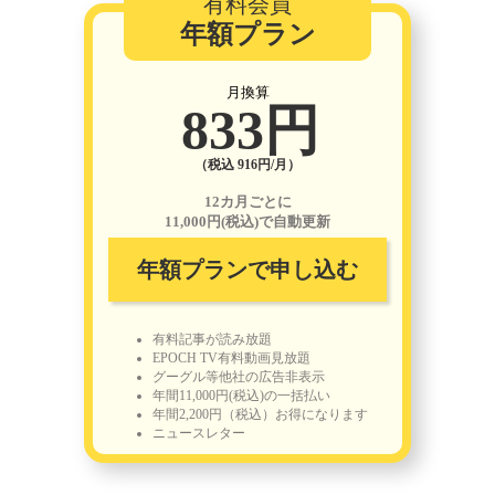
有料会員
年額プラン
月換算
833円
（税込 916円/月）
12カ月ごとに
11,000円(税込)で自動更新
年額プランで申し込む
有料記事が読み放題
EPOCH TV有料動画見放題
グーグル等他社の広告非表示
年間11,000円(税込)の一括払い
年間2,200円（税込）お得になります
ニュースレター